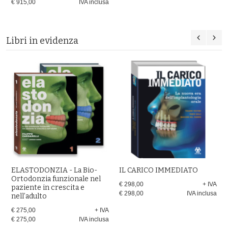
€ 915,00
IVA inclusa
Libri in evidenza
ELASTODONZIA - La Bio-
IL CARICO IMMEDIATO
Ortodonzia funzionale nel
€ 298,00
+ IVA
paziente in crescita e
€ 298,00
IVA inclusa
nell’adulto
€ 275,00
+ IVA
€ 275,00
IVA inclusa