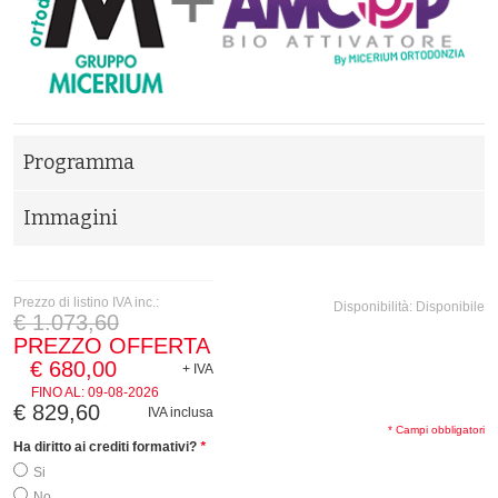
Programma
Immagini
Prezzo di listino IVA inc.:
Disponibilità:
Disponibile
€ 1.073,60
PREZZO OFFERTA
€ 680,00
+ IVA
FINO AL:
09-08-2026
€ 829,60
IVA inclusa
* Campi obbligatori
Ha diritto ai crediti formativi?
*
Si
No