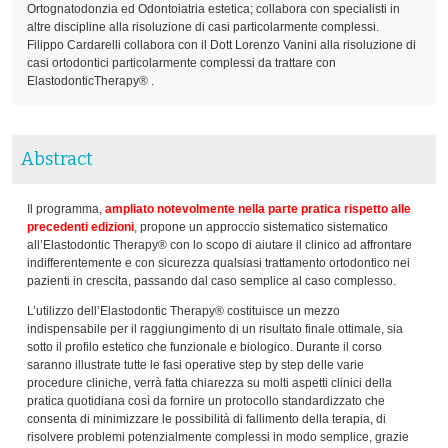
Ortognatodonzia ed Odontoiatria estetica; collabora con specialisti in
altre discipline alla risoluzione di casi particolarmente complessi.
Filippo Cardarelli collabora con il Dott Lorenzo Vanini alla risoluzione di
casi ortodontici particolarmente complessi da trattare con
ElastodonticTherapy® .
Abstract
Il programma,
ampliato notevolmente nella parte pratica rispetto alle
precedenti edizioni
, propone un approccio sistematico sistematico
all’Elastodontic Therapy® con lo scopo di aiutare il clinico ad affrontare
indifferentemente e con sicurezza qualsiasi trattamento ortodontico nei
pazienti in crescita, passando dal caso semplice al caso complesso.
L’utilizzo dell’Elastodontic Therapy® costituisce un mezzo
indispensabile per il raggiungimento di un risultato finale ottimale, sia
sotto il profilo estetico che funzionale e biologico. Durante il corso
saranno illustrate tutte le fasi operative step by step delle varie
procedure cliniche, verrà fatta chiarezza su molti aspetti clinici della
pratica quotidiana così da fornire un protocollo standardizzato che
consenta di minimizzare le possibilità di fallimento della terapia, di
risolvere problemi potenzialmente complessi in modo semplice, grazie