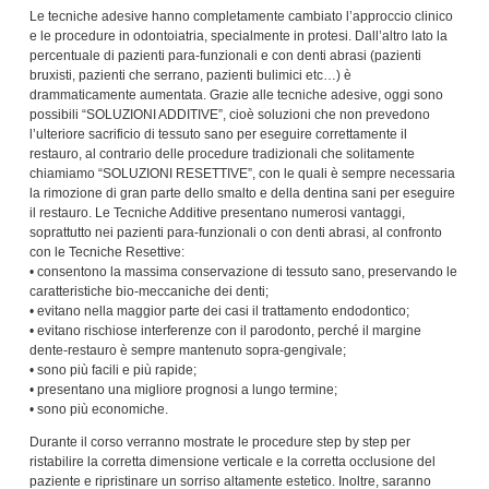
Le tecniche adesive hanno completamente cambiato l’approccio clinico
e le procedure in odontoiatria, specialmente in protesi. Dall’altro lato la
percentuale di pazienti para-funzionali e con denti abrasi (pazienti
bruxisti, pazienti che serrano, pazienti bulimici etc…) è
drammaticamente aumentata. Grazie alle tecniche adesive, oggi sono
possibili “SOLUZIONI ADDITIVE”, cioè soluzioni che non prevedono
l’ulteriore sacrificio di tessuto sano per eseguire correttamente il
restauro, al contrario delle procedure tradizionali che solitamente
chiamiamo “SOLUZIONI RESETTIVE”, con le quali è sempre necessaria
la rimozione di gran parte dello smalto e della dentina sani per eseguire
il restauro. Le Tecniche Additive presentano numerosi vantaggi,
soprattutto nei pazienti para-funzionali o con denti abrasi, al confronto
con le Tecniche Resettive:
• consentono la massima conservazione di tessuto sano, preservando le
caratteristiche bio-meccaniche dei denti;
• evitano nella maggior parte dei casi il trattamento endodontico;
• evitano rischiose interferenze con il parodonto, perché il margine
dente-restauro è sempre mantenuto sopra-gengivale;
• sono più facili e più rapide;
• presentano una migliore prognosi a lungo termine;
• sono più economiche.
Durante il corso verranno mostrate le procedure step by step per
ristabilire la corretta dimensione verticale e la corretta occlusione del
paziente e ripristinare un sorriso altamente estetico. Inoltre, saranno