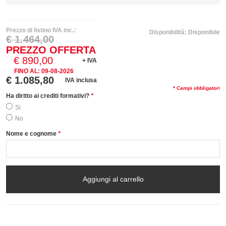
Prezzo di listino IVA inc.:
Disponibilità:
Disponibile
€ 1.464,00
PREZZO OFFERTA
€ 890,00
+ IVA
FINO AL:
09-08-2026
€ 1.085,80
IVA inclusa
* Campi obbligatori
Ha diritto ai crediti formativi?
*
Si
No
Nome e cognome
*
Aggiungi al carrello