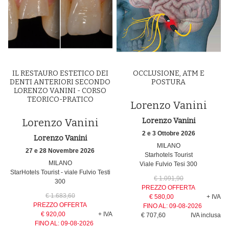
IL RESTAURO ESTETICO DEI
OCCLUSIONE, ATM E
DENTI ANTERIORI SECONDO
POSTURA
LORENZO VANINI - CORSO
TEORICO-PRATICO
Lorenzo Vanini
Lorenzo Vanini
Lorenzo Vanini
2 e 3 Ottobre 2026
Lorenzo Vanini
MILANO
27 e 28 Novembre 2026
Starhotels Tourist
MILANO
Viale Fulvio Tesi 300
StarHotels Tourist - viale Fulvio Testi
€ 1.091,90
300
PREZZO OFFERTA
€ 1.683,60
€ 580,00
+ IVA
PREZZO OFFERTA
FINO AL:
09-08-2026
€ 920,00
+ IVA
€ 707,60
IVA inclusa
FINO AL:
09-08-2026