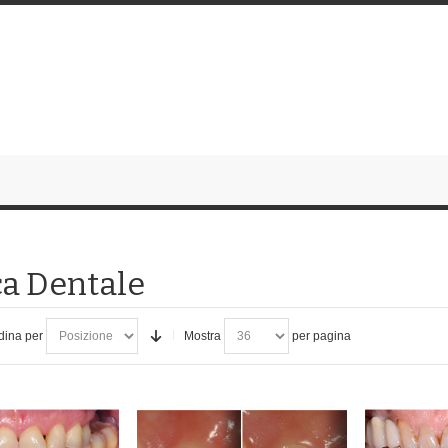
ca Dentale
dina per
Mostra
per pagina