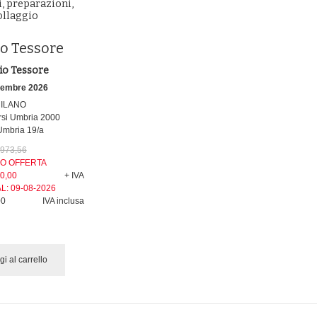
, preparazioni,
ollaggio
o Tessore
io Tessore
tembre 2026
ILANO
rsi Umbria 2000
Umbria 19/a
 973,56
O OFFERTA
0,00
+ IVA
AL:
09-08-2026
00
IVA inclusa
i al carrello