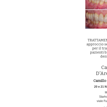
TRATTAME
approccio s
per il tr
pazienti b
dent
Ca
D'Ar
Camillo
20 e 21 
M
Starho
viale Fu