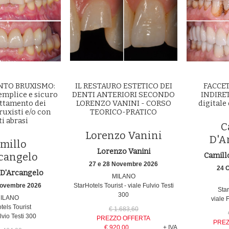
NTO BRUXISMO:
IL RESTAURO ESTETICO DEI
FACCET
emplice e sicuro
DENTI ANTERIORI SECONDO
INDIRET
attamento dei
LORENZO VANINI - CORSO
digitale
ruxisti e/o con
TEORICO-PRATICO
i abrasi
C
Lorenzo Vanini
D'A
millo
Lorenzo Vanini
cangelo
Camill
27 e 28 Novembre 2026
24 
 D'Arcangelo
MILANO
Novembre 2026
StarHotels Tourist - viale Fulvio Testi
Star
300
ILANO
viale 
tels Tourist
€ 1.683,60
lvio Testi 300
PREZZO OFFERTA
PREZ
€ 920,00
+ IVA