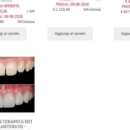
1.464,00
€ 
FINO AL:
09-08-2026
O OFFERTA
FINO
€ 1.122,40
IVA inclusa
0,00
+ IVA
€ 607
AL:
09-08-2026
,80
IVA inclusa
i al carrello
Aggiungi al carrello
Aggiu
N CERAMICA NEI
 ANTERIORI -