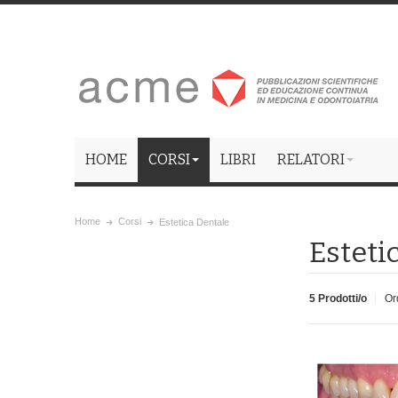
HOME
CORSI
LIBRI
RELATORI
Home
Corsi
Estetica Dentale
Esteti
5 Prodotti/o
Or