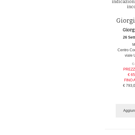
indicazioni
inc
Giorgi
Giorg
26 Set
M
Centro Co
viale 
€
PREZZ
€ 65
FINO 
€ 793,
Aggiung