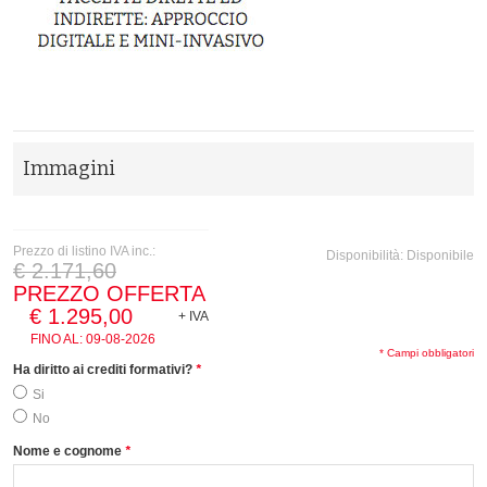
Immagini
Prezzo di listino IVA inc.:
Disponibilità:
Disponibile
€ 2.171,60
PREZZO OFFERTA
€ 1.295,00
+ IVA
FINO AL:
09-08-2026
* Campi obbligatori
Ha diritto ai crediti formativi?
*
Si
No
Nome e cognome
*