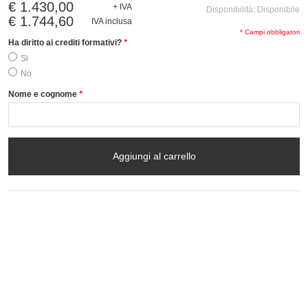
€ 1.430,00
+ IVA
Disponibilità:
Disponibile
€ 1.744,60
IVA inclusa
* Campi obbligatori
Ha diritto ai crediti formativi?
*
Si
No
Nome e cognome
*
Aggiungi al carrello