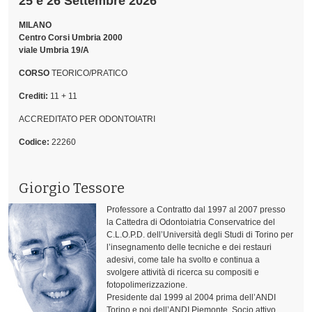
25 e 26 Settembre 2026
MILANO
Centro Corsi Umbria 2000
viale Umbria 19/A
CORSO
TEORICO/PRATICO
Crediti:
11 + 11
ACCREDITATO PER ODONTOIATRI
Codice:
22260
Giorgio Tessore
Professore a Contratto dal 1997 al 2007 presso
la Cattedra di Odontoiatria Conservatrice del
C.L.O.P.D. dell’Università degli Studi di Torino per
l’insegnamento delle tecniche e dei restauri
adesivi, come tale ha svolto e continua a
svolgere attività di ricerca su compositi e
fotopolimerizzazione.
Presidente dal 1999 al 2004 prima dell’ANDI
Torino e poi dell’ANDI Piemonte. Socio attivo