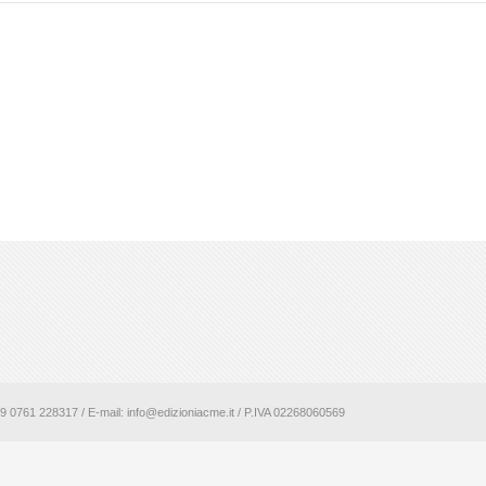
+39 0761 228317 / E-mail: info@edizioniacme.it / P.IVA 02268060569