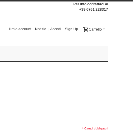
Per info contattaci al
+39 0761 228317
Il mio account
Notizie
Accedi
Sign Up
Carrello
* Campi obbligatori