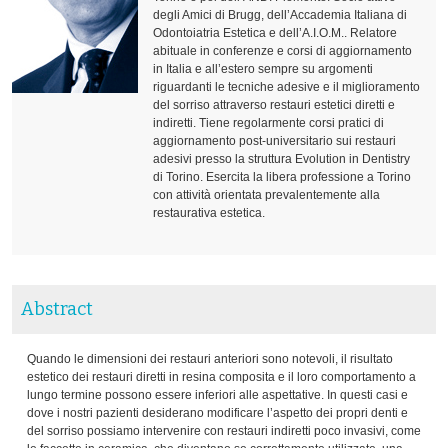
degli Amici di Brugg, dell’Accademia Italiana di
Odontoiatria Estetica e dell’A.I.O.M.. Relatore
abituale in conferenze e corsi di aggiornamento
in Italia e all’estero sempre su argomenti
riguardanti le tecniche adesive e il miglioramento
del sorriso attraverso restauri estetici diretti e
indiretti. Tiene regolarmente corsi pratici di
aggiornamento post-universitario sui restauri
adesivi presso la struttura Evolution in Dentistry
di Torino. Esercita la libera professione a Torino
con attività orientata prevalentemente alla
restaurativa estetica.
Abstract
Quando le dimensioni dei restauri anteriori sono notevoli, il risultato
estetico dei restauri diretti in resina composita e il loro comportamento a
lungo termine possono essere inferiori alle aspettative. In questi casi e
dove i nostri pazienti desiderano modificare l’aspetto dei propri denti e
del sorriso possiamo intervenire con restauri indiretti poco invasivi, come