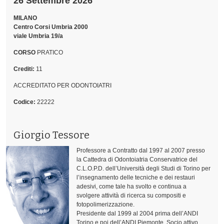
26 Settembre 2026
MILANO
Centro Corsi Umbria 2000
viale Umbria 19/a
CORSO
PRATICO
Crediti:
11
ACCREDITATO PER ODONTOIATRI
Codice:
22222
Giorgio Tessore
Professore a Contratto dal 1997 al 2007 presso
la Cattedra di Odontoiatria Conservatrice del
C.L.O.P.D. dell’Università degli Studi di Torino per
l’insegnamento delle tecniche e dei restauri
adesivi, come tale ha svolto e continua a
svolgere attività di ricerca su compositi e
fotopolimerizzazione.
Presidente dal 1999 al 2004 prima dell’ANDI
Torino e poi dell’ANDI Piemonte. Socio attivo