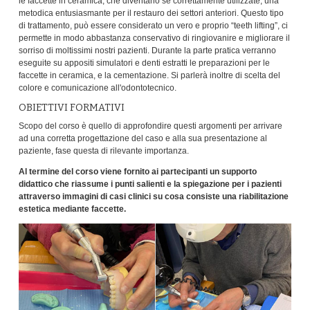
le faccette in ceramica, che diventano se correttamente utilizzate, una
metodica entusiasmante per il restauro dei settori anteriori. Questo tipo
di trattamento, può essere considerato un vero e proprio “teeth lifting”, ci
permette in modo abbastanza conservativo di ringiovanire e migliorare il
sorriso di moltissimi nostri pazienti. Durante la parte pratica verranno
eseguite su appositi simulatori e denti estratti le preparazioni per le
faccette in ceramica, e la cementazione. Si parlerà inoltre di scelta del
colore e comunicazione all'odontotecnico.
OBIETTIVI FORMATIVI
Scopo del corso è quello di approfondire questi argomenti per arrivare
ad una corretta progettazione del caso e alla sua presentazione al
paziente, fase questa di rilevante importanza.
Al termine del corso viene fornito ai partecipanti un supporto
didattico che riassume i punti salienti e la spiegazione per i pazienti
attraverso immagini di casi clinici su cosa consiste una riabilitazione
estetica mediante faccette.