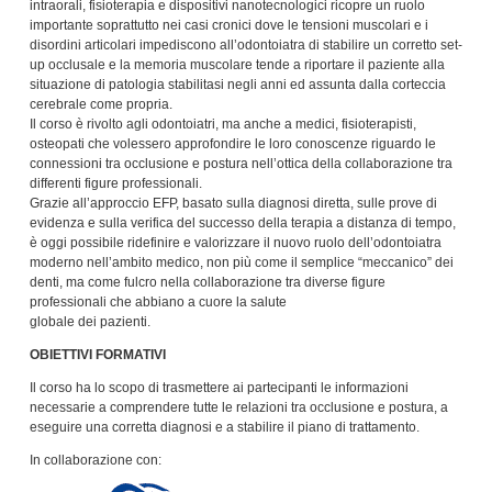
intraorali, fisioterapia e dispositivi nanotecnologici ricopre un ruolo
importante soprattutto nei casi cronici dove le tensioni muscolari e i
disordini articolari impediscono all’odontoiatra di stabilire un corretto set-
up occlusale e la memoria muscolare tende a riportare il paziente alla
situazione di patologia stabilitasi negli anni ed assunta dalla corteccia
cerebrale come propria.
Il corso è rivolto agli odontoiatri, ma anche a medici, fisioterapisti,
osteopati che volessero approfondire le loro conoscenze riguardo le
connessioni tra occlusione e postura nell’ottica della collaborazione tra
differenti figure professionali.
Grazie all’approccio EFP, basato sulla diagnosi diretta, sulle prove di
evidenza e sulla verifica del successo della terapia a distanza di tempo,
è oggi possibile ridefinire e valorizzare il nuovo ruolo dell’odontoiatra
moderno nell’ambito medico, non più come il semplice “meccanico” dei
denti, ma come fulcro nella collaborazione tra diverse figure
professionali che abbiano a cuore la salute
globale dei pazienti.
OBIETTIVI FORMATIVI
Il corso ha lo scopo di trasmettere ai partecipanti le informazioni
necessarie a comprendere tutte le relazioni tra occlusione e postura, a
eseguire una corretta diagnosi e a stabilire il piano di trattamento.
In collaborazione con: