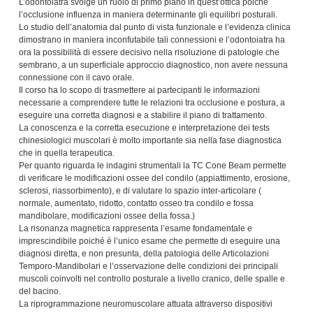
L’odontoiatra svolge un ruolo di primo piano in quest’ottica poiché
l’occlusione influenza in maniera determinante gli equilibri posturali.
Lo studio dell’anatomia dal punto di vista funzionale e l’evidenza clinica
dimostrano in maniera inconfutabile tali connessioni e l’odontoiatra ha
ora la possibilità di essere decisivo nella risoluzione di patologie che
sembrano, a un superficiale approccio diagnostico, non avere nessuna
connessione con il cavo orale.
Il corso ha lo scopo di trasmettere ai partecipanti le informazioni
necessarie a comprendere tutte le relazioni tra occlusione e postura, a
eseguire una corretta diagnosi e a stabilire il piano di trattamento.
La conoscenza e la corretta esecuzione e interpretazione dei tests
chinesiologici muscolari è molto importante sia nella fase diagnostica
che in quella terapeutica.
Per quanto riguarda le indagini strumentali la TC Cone Beam permette
di verificare le modificazioni ossee del condilo (appiattimento, erosione,
sclerosi, riassorbimento), e di valutare lo spazio inter-articolare (
normale, aumentato, ridotto, contatto osseo tra condilo e fossa
mandibolare, modificazioni ossee della fossa.)
La risonanza magnetica rappresenta l’esame fondamentale e
imprescindibile poiché è l’unico esame che permette di eseguire una
diagnosi diretta, e non presunta, della patologia delle Articolazioni
Temporo-Mandibolari e l’osservazione delle condizioni dei principali
muscoli coinvolti nel controllo posturale a livello cranico, delle spalle e
del bacino.
La riprogrammazione neuromuscolare attuata attraverso dispositivi