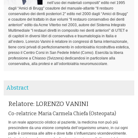
nell’uso dei materiali compositi” edito nel 1995
dagli “Amici di Brugg” coautore del manuale-atlante “Il restauro
conservativo dei denti posteriori 2” edito nel 2000 dagli “Amici di Brugg”
e coautore del trattato in due volumi “Il restauro conservativo dei denti
anteriori” edito da Acme Viterbo nel 2003, autore del Sistema Integrato
Multimediale “I restauri diretti in composito nei denti anteriori” di UTET e
di capitoli in diversi libri di conservativa e traumatologia in Italia e
all’estero. Lorenzo Vanini è relatore in congressi di fama internazionale,
tiene corsi privati di perfezionamento in odontoiatria ricostruttiva estetica,
presso il Centro Corsi in San Fedele Intelvi (Como). Esercita la libera
professione a Chiasso (Svizzera) dedicandosi in particolare alla
conservativa, alla protesi e all’odontoiatria neuromuscolare.
Abstract
Relatore: LORENZO VANINI
Co-relatrice: Maria Carmela Chiefa (Osteopata)
In un reale approccio olistico al paziente, la medicina non può più
prescindere da una visione completa dell’organismo umano, in cui ogni
parte è connessa alle altre e dove tutte s’influenzano vicendevolmente.