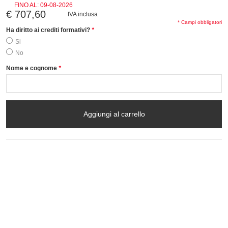
FINO AL:
09-08-2026
€ 707,60
IVA inclusa
* Campi obbligatori
Ha diritto ai crediti formativi?
*
Si
No
Nome e cognome
*
Aggiungi al carrello