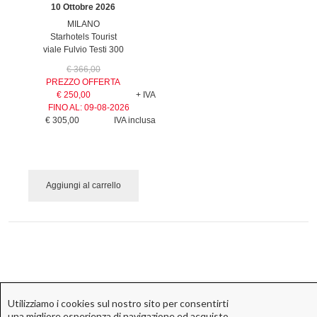
10 Ottobre 2026
MILANO
Starhotels Tourist
viale Fulvio Testi 300
€ 366,00
PREZZO OFFERTA
€ 250,00
+ IVA
FINO AL:
09-08-2026
€ 305,00
IVA inclusa
Aggiungi al carrello
Utilizziamo i cookies sul nostro sito per consentirti
una migliore esperienza di navigazione ed acquisto